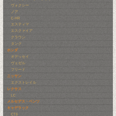
ヴォクシー
ノア
C-HR
エスティマ
エスクァイア
クラウン
タンク
ホンダ
オデッセイ
ヴェゼル
フリード
ニッサン
エクストレイル
レクサス
LC
メルセデス・ベンツ
キャデラック
CT6