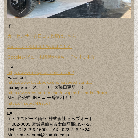
す——
カーセンサー☆口コミ投稿はこちら
Gooネット☆口コミ投稿はこちら
Googleレビューも随時お待ちしております☆
——————-
HP
https://www.mzspeed-sendai.com/
Facebook
https://www.facebook.com/mzspeed.sendai/
Instagram ←ストーリーズ毎日更新！！
https://www.instagram.com/mzspeed_sendai/?hl=ja
Mz仙台公式LINE ← 一番便利！！
https://lin.ee/pNJrsceT
——————–
□■━━━━━━━━━━━━━━━━━━━━━━━━━━
エムズスピード仙台 株式会社 ビップオート
〒982-0003 宮城県仙台市太白区郡山5-7-27
TEL : 022-796-1600 FAX : 022-796-1624
Mail：mz-sendai@vipauto.co.jp