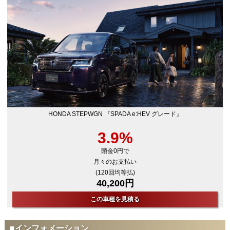
HONDA STEPWGN 『SPADA e:HEV グレード』
3.9%
頭金0円で
月々のお支払い
(120回均等払)
40,200円
この車種を見積る
■インフォメーション