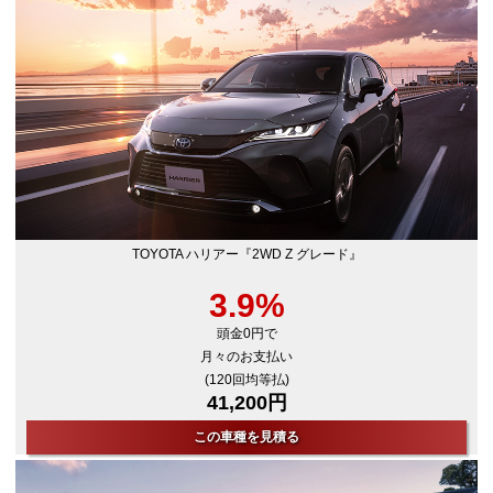
TOYOTA ハリアー『2WD Z グレード』
3.9%
頭金0円で
月々のお支払い
(120回均等払)
41,200円
この車種を見積る