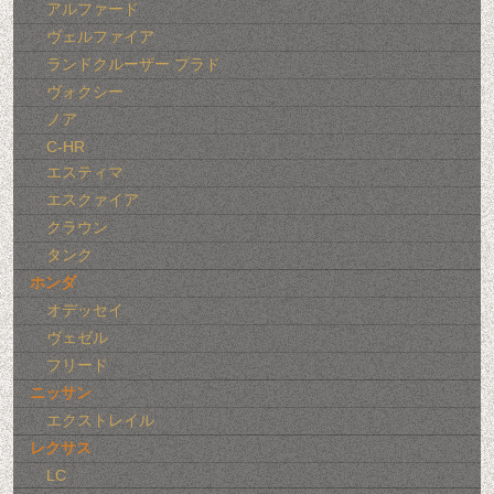
アルファード
ヴェルファイア
ランドクルーザー プラド
ヴォクシー
ノア
C-HR
エスティマ
エスクァイア
クラウン
タンク
ホンダ
オデッセイ
ヴェゼル
フリード
ニッサン
エクストレイル
レクサス
LC