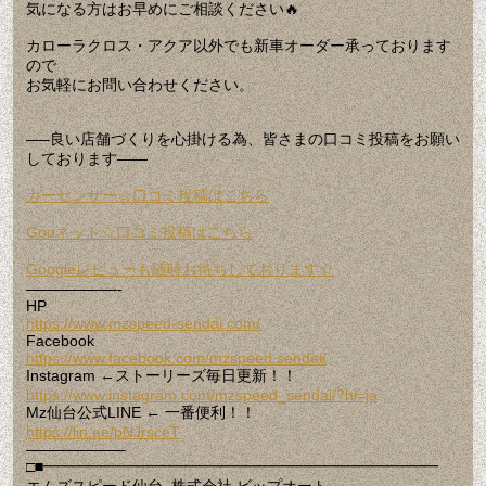
気になる方はお早めにご相談ください🔥
カローラクロス・アクア以外でも新車オーダー承っております
ので
お気軽にお問い合わせください。
—–良い店舗づくりを心掛ける為、皆さまの口コミ投稿をお願い
しております——
カーセンサー☆口コミ投稿はこちら
Gooネット☆口コミ投稿はこちら
Googleレビューも随時お待ちしております☆
——————-
HP
https://www.mzspeed-sendai.com/
Facebook
https://www.facebook.com/mzspeed.sendai/
Instagram ←ストーリーズ毎日更新！！
https://www.instagram.com/mzspeed_sendai/?hl=ja
Mz仙台公式LINE ← 一番便利！！
https://lin.ee/pNJrsceT
——————–
□■━━━━━━━━━━━━━━━━━━━━━━━━━━