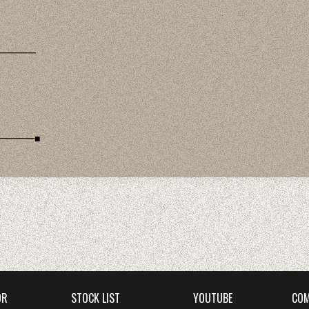
━━━━
━━━━■
OR
STOCK LIST
YOUTUBE
COM