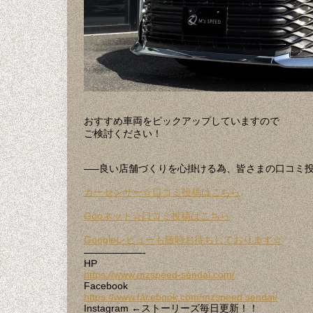
おすすめ車両をピックアップしていますので
ご検討ください！
—–良い店舗づくりを心掛ける為、皆さまの口コミ
カーセンサー☆口コミ投稿はこちら
Gooネット☆口コミ投稿はこちら
Googleレビューも随時お待ちしております☆
——————-
HP
https://www.mzspeed-sendai.com/
Facebook
https://www.facebook.com/mzspeed.sendai/
Instagram ←ストーリーズ毎日更新！！