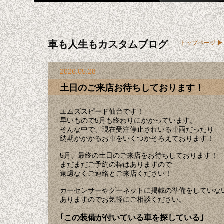
車も人生もカスタムブログ
トップページ
2026.05.28
土日のご来店お待ちしております！
エムズスピード仙台です！
早いもので5月も終わりにかかっています。
そんな中で、現在受注停止されいる車両だったり
納期がかかるお車をいくつかそろえております！
5月、最終の土日のご来店をお待ちしております！
まだまだご予約の枠はありますので
遠慮なくご連絡とご来店ください！
カーセンサーやグーネットに掲載の準備をしていな
ありますのでお気軽にご相談ください。
｢この装備が付いている車を探している｣