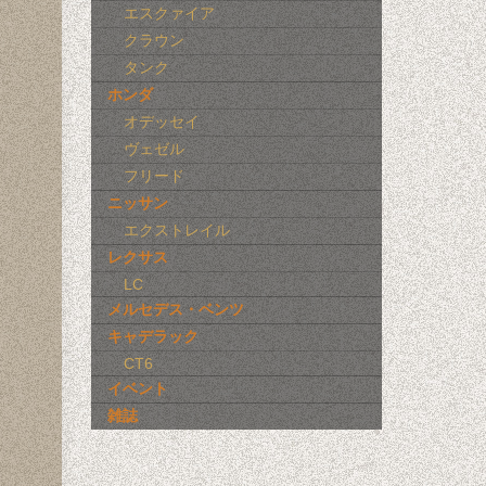
エスクァイア
クラウン
タンク
ホンダ
オデッセイ
ヴェゼル
フリード
ニッサン
エクストレイル
レクサス
LC
メルセデス・ベンツ
キャデラック
CT6
イベント
雑誌