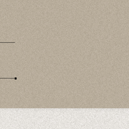
━━━━
━━━━■