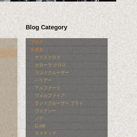
Blog Category
ブログ
トヨタ
ヤリスクロス
カローラ クロス
ランドクルーザー
ハリアー
アルファード
ヴェルファイア
ランドクルーザー プラド
ヴォクシー
ノア
C-HR
エスティマ