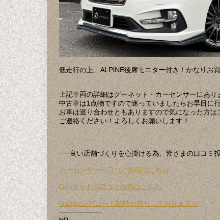
低走行の上、ALPINE後席モニター付き！かなりお
上記車両の詳細はグーネット・カーセンサーにあり
中古車は1点物ですので迷っていましたらお早目に
お車は巡り合わせともありますので気になった方は
ご連絡ください！よろしくお願いします！
—–良い店舗づくりを心掛ける為、皆さまの口コミ
カーセンサー☆口コミ投稿はこちら
Gooネット☆口コミ投稿はこちら
Googleレビューも随時お待ちしております☆
——————-
HP