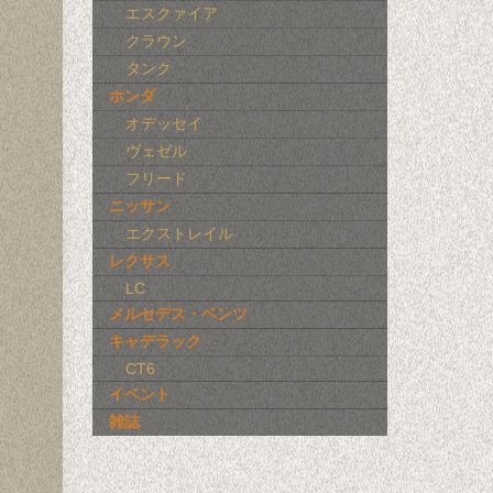
エスクァイア
クラウン
タンク
ホンダ
オデッセイ
ヴェゼル
フリード
ニッサン
エクストレイル
レクサス
LC
メルセデス・ベンツ
キャデラック
CT6
イベント
雑誌