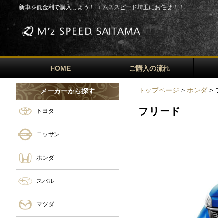
新車を低金利で購入しよう！ エムズスピード埼玉にお任せ！！
HOME
ご購入の流れ
トップページ
>
ホンダ
>
メーカーから探す
フリード
トヨタ
ニッサン
ホンダ
スバル
マツダ