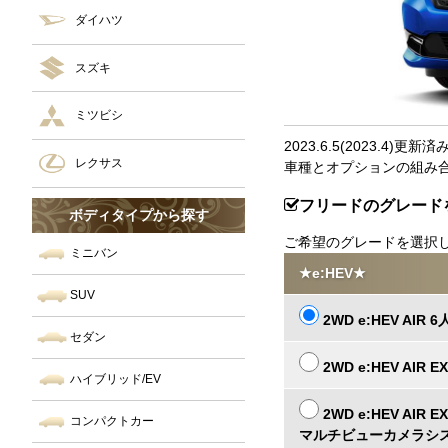
ダイハツ
スズキ
ミツビシ
2023.6.5(2023.4)更新済
レクサス
車種とオプションの組み
フリードのグレード
ボディタイプから探す
ご希望のグレードを選択
ミニバン
★e:HEV★
SUV
2WD e:HEV AIR 6
セダン
2WD e:HEV AIR E
ハイブリッド/EV
2WD e:HEV AIR E
コンパクトカー
マルチビューカメラシス