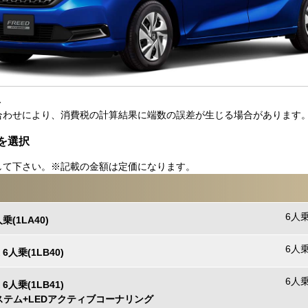
み
合わせにより、消費税の計算結果に端数の誤差が生じる場合があります
を選択
して下さい。※記載の金額は定価になります。
6人乗
人乗(1LA40)
6人乗
X 6人乗(1LB40)
6人乗
X 6人乗(1LB41)
テム+LEDアクティブコーナリング