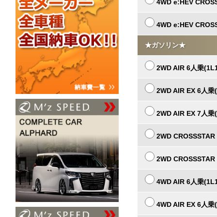
4WD e:HEV CROS
4WD e:HEV CROS
★ガソリン★
2WD AIR 6人乗(1L
2WD AIR EX 6人乗(
2WD AIR EX 7人乗(
2WD CROSSSTAR 
2WD CROSSSTAR 
4WD AIR 6人乗(1L
4WD AIR EX 6人乗(