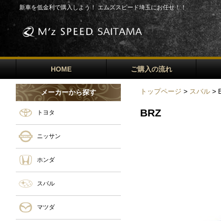
新車を低金利で購入しよう！ エムズスピード埼玉にお任せ！！
HOME
ご購入の流れ
トップページ
>
スバル
> 
メーカーから探す
BRZ
トヨタ
ニッサン
ホンダ
スバル
マツダ