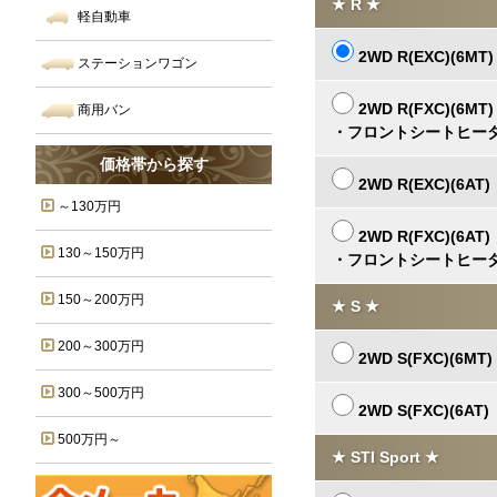
★ R ★
軽自動車
2WD R(EXC)(6MT)
ステーションワゴン
2WD R(FXC)(6MT)
商用バン
・フロントシートヒー
価格帯から探す
2WD R(EXC)(6AT)
～130万円
2WD R(FXC)(6AT)
130～150万円
・フロントシートヒー
150～200万円
★ S ★
200～300万円
2WD S(FXC)(6MT)
300～500万円
2WD S(FXC)(6AT)
500万円～
★ STI Sport ★