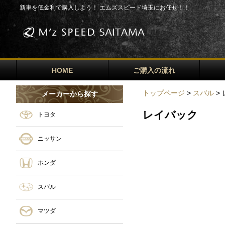
新車を低金利で購入しよう！ エムズスピード埼玉にお任せ！！
HOME
ご購入の流れ
トップページ
>
スバル
>
メーカーから探す
レイバック
トヨタ
ニッサン
ホンダ
スバル
マツダ