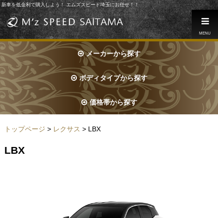
新車を低金利で購入しよう！ エムズスピード埼玉にお任せ！！
MENU
メーカーから探す
ボディタイプから探す
価格帯から探す
トップページ
>
レクサス
> LBX
LBX