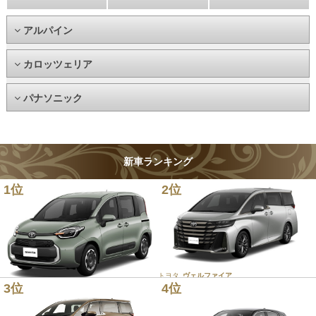
アルパイン
カロッツェリア
パナソニック
新車ランキング
1位
2位
トヨタ
ヴェルファイア
3位
4位
トヨタ
シエンタ