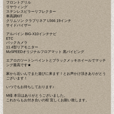
フロントグリル
リヤウィング
ステンレスピラーリフレクター
車高調KIT
クリムソン クラブリネア L566 19インチ
サイドバイザー
アルパイン BIG-X10インチナビ
ETC
バックカメラ
11.4型リアモニター
MzSPEEDオリジナルフロアマット 黒パイピング
エアロのツートンペイントとブラックメッキホイールでマッチ
ング最高です★
家から近いんでまた遊びに来ます！とお声かけ頂きありがとう
ございます！
いつでもお待ちしております♪
M様 本日はありがとうございました。
これからもお付き合いの程 宜しくお願い致します。