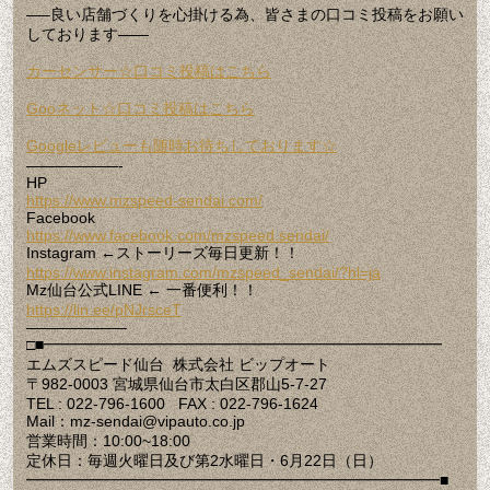
—–良い店舗づくりを心掛ける為、皆さまの口コミ投稿をお願い
しております——
カーセンサー☆口コミ投稿はこちら
Gooネット☆口コミ投稿はこちら
Googleレビューも随時お待ちしております☆
——————-
HP
https://www.mzspeed-sendai.com/
Facebook
https://www.facebook.com/mzspeed.sendai/
Instagram ←ストーリーズ毎日更新！！
https://www.instagram.com/mzspeed_sendai/?hl=ja
Mz仙台公式LINE ← 一番便利！！
https://lin.ee/pNJrsceT
——————–
□■━━━━━━━━━━━━━━━━━━━━━━━━━━
エムズスピード仙台 株式会社 ビップオート
〒982-0003 宮城県仙台市太白区郡山5-7-27
TEL : 022-796-1600 FAX : 022-796-1624
Mail：mz-sendai@vipauto.co.jp
営業時間：10:00~18:00
定休日：毎週火曜日及び第2水曜日・6月22日（日）
━━━━━━━━━━━━━━━━━━━━━━━━━━━■