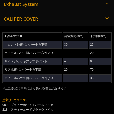
Exhaust System
CALIPER COVER
■ 参考寸法 ■
前後方向(mm)
下方向(mm)
フロント純正バンパー中央下部
30
25
ホイールハウス側バンパー底部より
--
20
サイドジャッキアップポイント
--
0
リア純正バンパー中央下部
20
70
ホイールハウス側バンパー底部より
--
35
※上記数値は車輌により異なる場合があります。
塗装済* カラーNo.
089：プラチナホワイトパールマイカ
218：アティチュードブラックマイカ