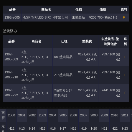
品番
商品名
仕様
価格
送料
1392-s005
4点KIT(F/LED,S,R）4本出し用
未塗装品
¥205,700 (税込) HJ
F
塗装済み
未塗装品+塗
送
品番
商品名
仕様
塗装費
装費合計
料
4点
1392-
¥191,400 (税
¥397,100 (税
KIT(F/LED,S,R）4
089塗装済品
F
s005-089
込) AJJ
込)
本出し用
4点
1392-
¥191,400 (税
¥397,100 (税
KIT(F/LED,S,R）4
218塗装済品
F
s005-218
込) AJJ
込)
本出し用
4点
1392-
2色塗り分け
¥235,400 (税
¥441,100 (税
KIT(F/LED,S,R）4
F
s005-222
塗装済品
込) AJJ
込)
本出し用
西
2000
2001
2002
2003
2004
2005
2006
2007
2008
2009
2010
2011
暦
元
H12
H13
H14
H15
H16
H17
H18
H19
H20
H21
H22
H23
号