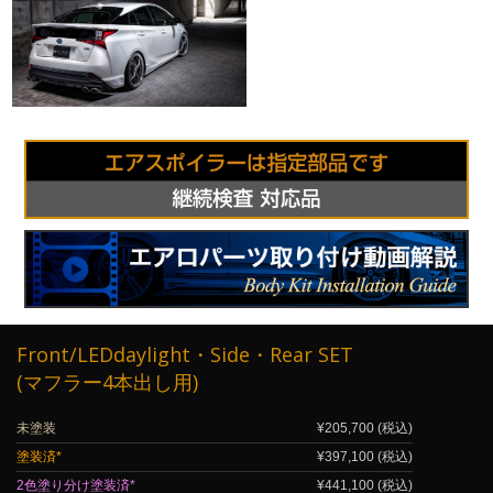
Front/LEDdaylight・Side・Rear SET
(マフラー4本出し用)
未塗装
¥205,700 (税込)
塗装済*
¥397,100 (税込)
2色塗り分け塗装済*
¥441,100 (税込)