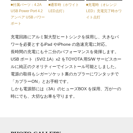
■付属パーツ：4.2A
■通常時（ホワイト
■充電時（オレンジ
USB Power Port 4.2
LED点灯）
LED）充電完了時ホワ
アンペア USB パワー
イト点灯
ポート
充電回路にアルミ製大型ヒートシンクを採用し、大きなパ
ワーを必要とするiPad やiPhone の急速充電に対応。
長時間の充電にも十二分のパフォーマンスを発揮します。
USB ポート（5V/2.1A）x2 をTOYOTA 用S/W サービスホー
ルに純正のクオリティーでインストール可能としました。
電源の取得もシガーソケット裏のカプラーにワンタッチで
「カプラーON」とお手軽です。
しかも電源部には（3A）のヒューズBOX を採用、万が一の
時にでも、大切なお車を守ります。