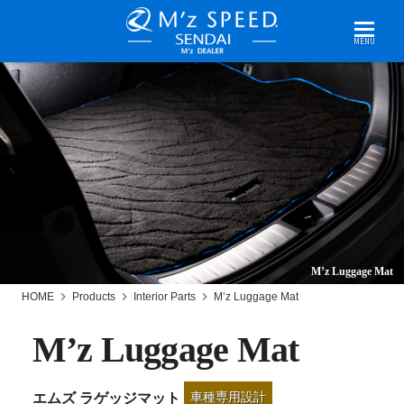
MENU
M’z Luggage Mat
HOME
Products
Interior Parts
M’z Luggage Mat
M’z Luggage Mat
車種専用設計
エムズ ラゲッジマット