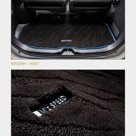
80NOAH・VOXY