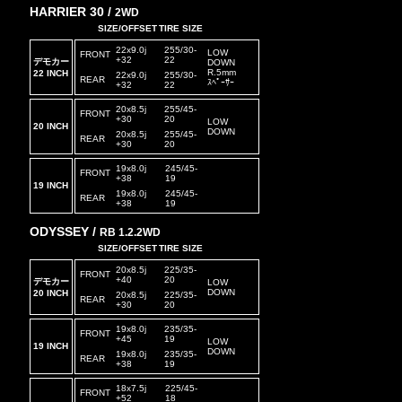
HARRIER 30 /
2WD
SIZE/OFFSET
TIRE SIZE
22x9.0j
255/30-
LOW
FRONT
+32
22
デモカー
DOWN
R.5mm
22 INCH
22x9.0j
255/30-
REAR
ｽﾍﾟｰｻｰ
+32
22
20x8.5j
255/45-
FRONT
+30
20
LOW
20 INCH
DOWN
20x8.5j
255/45-
REAR
+30
20
19x8.0j
245/45-
FRONT
+38
19
19 INCH
19x8.0j
245/45-
REAR
+38
19
ODYSSEY /
RB 1.2.2WD
SIZE/OFFSET
TIRE SIZE
20x8.5j
225/35-
FRONT
+40
20
デモカー
LOW
DOWN
20
INCH
20x8.5j
225/35-
REAR
+30
20
19x8.0j
235/35-
FRONT
+45
19
LOW
19 INCH
DOWN
19x8.0j
235/35-
REAR
+38
19
18x7.5j
225/45-
FRONT
+52
18