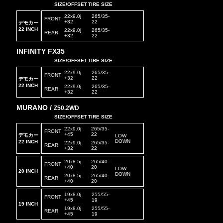
SIZE/OFFSET
TIRE SIZE
22x9.0j
265/35-
FRONT
+32
22
デモカー
22 INCH
22x9.0j
265/35-
REAR
+32
22
INFINITY FX35
SIZE/OFFSET
TIRE SIZE
22x9.0j
265/35-
FRONT
+32
22
デモカー
22 INCH
22x9.0j
265/35-
REAR
+32
22
MURANO /
Z50.2WD
SIZE/OFFSET
TIRE SIZE
22x9.0j
265/35-
FRONT
+45
22
デモカー
LOW
DOWN
22 INCH
22x9.0j
265/35-
REAR
+32
22
20x8.5j
265/40-
FRONT
+40
20
LOW
20 INCH
DOWN
20x8.5j
265/40-
REAR
+40
20
19x8.0j
255/55-
FRONT
+45
19
19 INCH
19x8.0j
255/55-
REAR
+45
19