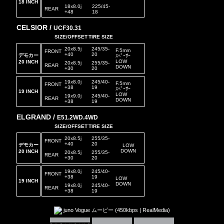
18 INCH
18x8.0j
225/45-
REAR
+48
18
CELSIOR /
UCF30.31
SIZE/OFFSET
TIRE SIZE
20x8.5j
245/35-
F.5mm
FRONT
+40
20
デモカー
ｽﾍﾟｰｻｰ
LOW
20 INCH
20x8.5j
255/35-
REAR
DOWN
+30
20
19x8.0j
245/40-
F.5mm
FRONT
+38
19
ｽﾍﾟｰｻｰ
19 INCH
LOW
19x9.0j
245/40-
REAR
DOWN
+38
19
ELGRAND /
E51.2WD.4WD
SIZE/OFFSET
TIRE SIZE
20x8.5j
255/35-
FRONT
+40
20
デモカー
LOW
DOWN
20 INCH
20x8.5j
255/35-
REAR
+30
20
19x8.0j
245/40-
FRONT
+38
19
LOW
19 INCH
DOWN
19x8.0j
245/40-
REAR
+38
19
juno Vogue ムービー (450kbps | RealMedia)