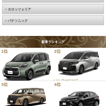
カロッツェリア
パナソニック
新車ランキング
1位
2位
トヨタ
ヴェルファイア
3位
4位
トヨタ
シエンタ