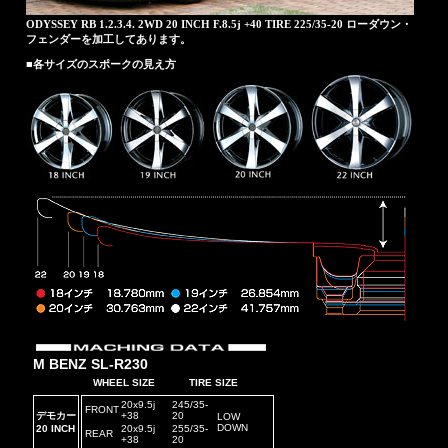
ODYSSEY RB 1.2.3.4. 2WD 20 INCH F.8.5j +40 TIRE 225/35-20 ローダウン・
フェンダーを加工してあります。
■各サイズのスポークの見え方
M BENZ SL-R230
WHEEL SIZE
TIRE SIZE
20x9.5j
245/35-
FRONT
デモカー
+38
20
LOW
DOWN
20 INCH
20x9.5j
255/35-
REAR
+38
20