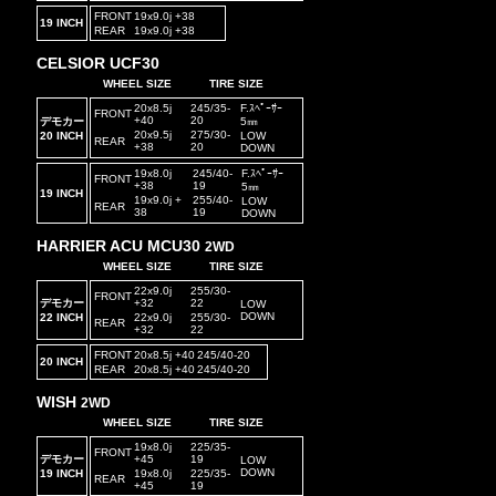
FRONT
19x9.0j +38
19 INCH
REAR
19x9.0j +38
CELSIOR UCF30
WHEEL SIZE
TIRE SIZE
20x8.5j
245/35-
F.ｽﾍﾟｰｻｰ
FRONT
+40
20
デモカー
5㎜
20x9.5j
275/30-
20 INCH
LOW
REAR
+38
20
DOWN
19x8.0j
245/40-
F.ｽﾍﾟｰｻｰ
FRONT
+38
19
5㎜
19 INCH
19x9.0j +
255/40-
LOW
REAR
38
19
DOWN
HARRIER ACU MCU30
2WD
WHEEL SIZE
TIRE SIZE
22x9.0j
255/30-
FRONT
デモカー
+32
22
LOW
DOWN
22 INCH
22x9.0j
255/30-
REAR
+32
22
FRONT
20x8.5j +40
245/40-20
20 INCH
REAR
20x8.5j +40
245/40-20
WISH
2WD
WHEEL SIZE
TIRE SIZE
19x8.0j
225/35-
FRONT
デモカー
+45
19
LOW
DOWN
19 INCH
19x8.0j
225/35-
REAR
+45
19