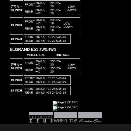
20x8.5j
225/35-
FRONT
デモカー
+40
20
LOW
DOWN
20 INCH
20x8.5j
225/35-
REAR
+40
20
19x8.0j
235/35-
FRONT
+45
19
LOW
19 INCH
DOWN
19x9.0j
235/35-
REAR
+38
19
FRONT
18x7.5j +52
225/45-18
18 INCH
REAR
18x7.5j +48
225/45-18
ELGRAND E51
2WD/4WD
WHEEL SIZE
TIRE SIZE
20x8.5j
255/35-
FRONT
デモカー
+40
20
LOW
DOWN
20 INCH
20x8.5j
255/35-
REAR
+40
20
FRONT
19x8.0j +38
245/40-19
19 INCH
REAR
19x9.0j +38
245/40-19
FRONT
18x8.0j +38
245/45-18
18 INCH
REAR
18x8.0j +38
245/45-18
Page1 (331KB)
Page2 (578KB)