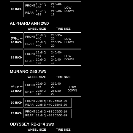
18x7.5j
215/40-
FRONT
+48
18
LOW
18 INCH
DOWN
18x7.5j
215/40-
REAR
+38
18
ALPHARD ANH
2WD
WHEEL SIZE
TIRE SIZE
20x8.5j
245/35-
FRONT
デモカー
+40
20
LOW
DOWN
20 INCH
20x8.5j
255/35-
REAR
+40
20
19x8.0j
245/40-
FRONT
+45
19
LOW
19 INCH
DOWN
19x9.0j
245/40-
REAR
+38
19
MURANO Z50
2WD
WHEEL SIZE
TIRE SIZE
22x9.0j
265/40-
FRONT
デモカー
+45
22
LOW
DOWN
22 INCH
22x9.0j
265/40-
REAR
+45
22
FRONT
20x8.5j +40
265/45-20
20 INCH
REAR
20x8.5j +40
265/45-20
FRONT
19x8.0j +38
255/50-19
19 INCH
REAR
19x8.0j +38
255/50-19
ODYSSEY RB-1~4
2WD
WHEEL SIZE
TIRE SIZE