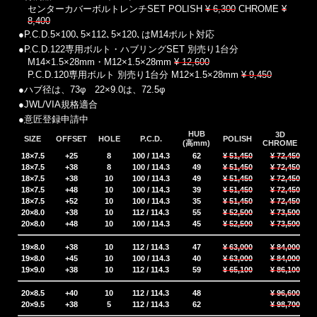
センターカバーボルトレンチSET POLISH
¥ 6,300
CHROME
¥
8,400
●P.C.D.5×100､5×112､5×120､はM14ボルト対応
●P.C.D.122専用ボルト・ハブリングSET 別売り1台分
M14×1.5×28mm・M12×1.5×28mm
¥ 12,600
P.C.D.120専用ボルト 別売り1台分 M12×1.5×28mm
¥ 9,450
●ハブ径は、73φ 22×9.0は、72.5φ
●JWL/VIA規格適合
●意匠登録申請中
HUB
3D
SIZE
OFFSET
HOLE
P.C.D.
POLISH
(高mm)
CHROME
18×7.5
+25
8
100 / 114.3
62
¥ 51,450
¥ 72,450
18×7.5
+38
8
100 / 114.3
49
¥ 51,450
¥ 72,450
18×7.5
+38
10
100 / 114.3
49
¥ 51,450
¥ 72,450
18×7.5
+48
10
100 / 114.3
39
¥ 51,450
¥ 72,450
18×7.5
+52
10
100 / 114.3
35
¥ 51,450
¥ 72,450
20×8.0
+38
10
112 / 114.3
55
¥ 52,500
¥ 73,500
20×8.0
+48
10
100 / 114.3
45
¥ 52,500
¥ 73,500
19×8.0
+38
10
112 / 114.3
47
¥ 63,000
¥ 84,000
19×8.0
+45
10
100 / 114.3
40
¥ 63,000
¥ 84,000
19×9.0
+38
10
112 / 114.3
59
¥ 65,100
¥ 86,100
20×8.5
+40
10
112 / 114.3
48
¥ 96,600
20×9.5
+38
5
112 / 114.3
62
¥ 98,700