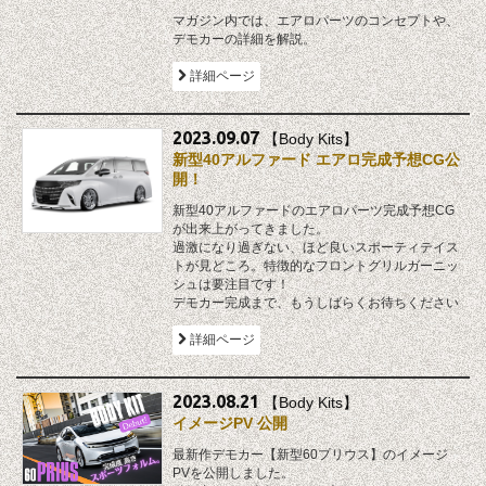
マガジン内では、エアロパーツのコンセプトや、
デモカーの詳細を解説。
詳細ページ
2023.09.07
【Body Kits】
新型40アルファード エアロ完成予想CG公
開！
新型40アルファードのエアロパーツ完成予想CG
が出来上がってきました。
過激になり過ぎない、ほど良いスポーティテイス
トが見どころ。特徴的なフロントグリルガーニッ
シュは要注目です！
デモカー完成まで、もうしばらくお待ちください
詳細ページ
2023.08.21
【Body Kits】
イメージPV 公開
最新作デモカー【新型60プリウス】のイメージ
PVを公開しました。