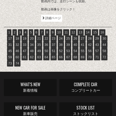
動画内では、走行シーンも収録。
動画は画像をクリック！
詳細ページ
1
2
3
4
5
6
7
8
9
10
11
12
13
14
15
16
17
18
19
20
21
22
23
24
25
26
27
28
29
30
31
32
33
34
35
36
37
38
39
40
41
42
43
44
45
46
47
48
49
50
51
52
53
54
55
56
57
58
59
60
61
62
63
64
65
66
67
68
69
70
71
72
73
74
WHAT'S NEW
COMPLETE CAR
新着情報
コンプリートカー
NEW CAR FOR SALE
STOCK LIST
新車販売
ストックリスト