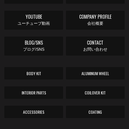
YOUTUBE
COMPANY PROFILE
ユーチューブ動画
会社概要
BLOG/SNS
CONTACT
ブログ/SNS
お問い合わせ
BODY KIT
ALUMINUM WHEEL
INTERIOR PARTS
COILOVER KIT
ACCESSORIES
COATING