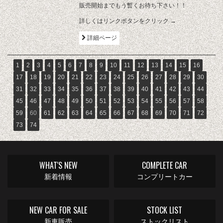
販売開始までもう暫くお待ち下さい！！
詳しくはリンクボタンをクリック →
詳細ページ
1
2
3
4
5
6
7
8
9
10
11
12
13
14
15
16
17
18
19
20
21
22
23
24
25
26
27
28
29
30
31
32
33
34
35
36
37
38
39
40
41
42
43
44
45
46
47
48
49
50
51
52
53
54
55
56
57
58
59
60
61
62
63
64
65
66
67
68
69
70
71
72
73
74
WHAT'S NEW
COMPLETE CAR
新着情報
コンプリートカー
NEW CAR FOR SALE
STOCK LIST
新車販売
ストックリスト