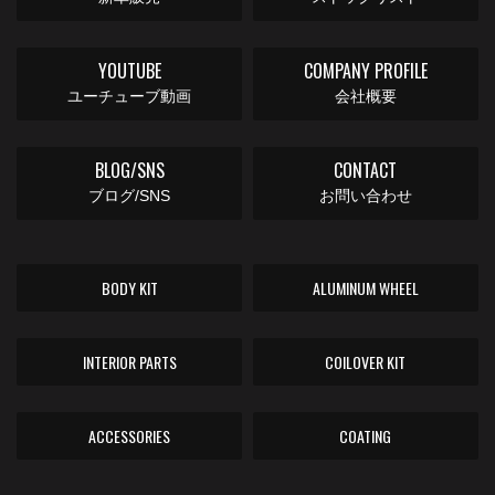
YOUTUBE
COMPANY PROFILE
ユーチューブ動画
会社概要
BLOG/SNS
CONTACT
ブログ/SNS
お問い合わせ
BODY KIT
ALUMINUM WHEEL
INTERIOR PARTS
COILOVER KIT
ACCESSORIES
COATING