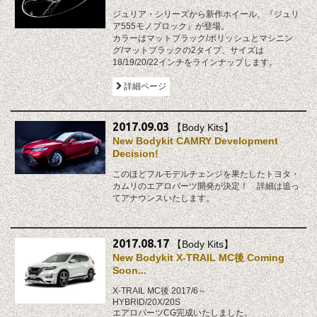
ジュリア・シリーズから新作ホイール、『ジュリ
ア555モノブロック』が登場。
カラーはマットブラック/ポリッシュとマシニン
グ/マットブラックの2タイプ、サイズは
18/19/20/22インチをラインナップします。
詳細ページ
2017.09.03
【Body Kits】
New Bodykit CAMRY Development
Decision!
このほどフルモデルチェンジを果たしたトヨタ・
カムリのエアロパーツ開発が決定！ 詳細は追っ
てアナウンスいたします。
2017.08.17
【Body Kits】
New Bodykit X-TRAIL MC後 Coming
Soon...
X-TRAIL MC後 2017/6～
HYBRID/20X/20S
エアロパーツCG完成いたしました。